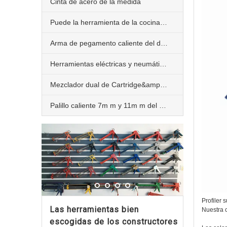
Cinta de acero de la medida
Puede la herramienta de la cocina de la trituradora
Arma de pegamento caliente del derretimiento 10W 20W 40W 60W y 80W
Herramientas eléctricas y neumáticas del edificio
Mezclador dual de Cartridge&amp;Static
Palillo caliente 7m m y 11m m del pegamento del derretimiento
Profiler s
Las herramientas bien
Nuestra 
escogidas de los constructores