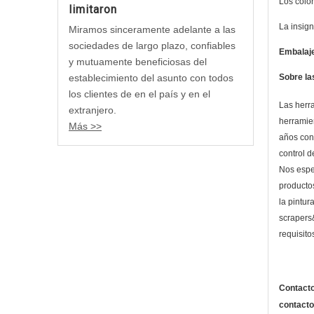
Los colo
limitaron
La insig
Miramos sinceramente adelante a las
sociedades de largo plazo, confiables
Embalaje
y mutuamente beneficiosas del
establecimiento del asunto con todos
Sobre la
los clientes de en el país y en el
Las herra
extranjero.
herramie
Más >>
años con
control d
Nos espec
producto
la pintur
scrapers&
requisito
Contacto
contacto