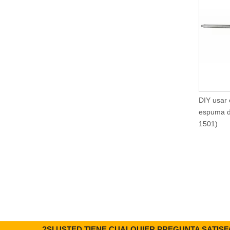
DIY usar el arma plástico de la
p
espuma de poliuretano (BC-
b
1501)
3
?SI USTED TIENE CUALQUIER PREGUNTA SATIS