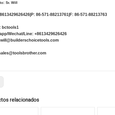
o: Sr. Will
 8613429626426|P: 86-571-88213761|F: 86-571-88213763
 bctools1
app/Wechat/Line: +8613429626426
 will@builderschoicetools.com
s@toolsbrother.com
:
tos relacionados