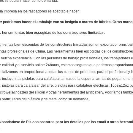
res se podían hacer como demanda.
nia impresa en los raspadores es aceptable hacer.
: podríamos hacer el embalaje con su insignia o marca de fábrica. Otras man
s herramientas bien escogidas de los constructores limitadas:
mientas bien escogidas de los constructores limitadas son un exportador principal 
ntas profesionales de China. Las herramientas bien escogidas de los constructore
 mucha experiencia. Con las personas de trabajo profesionales, los trabajadores 
e calidad y el servicio online 24hours, estamos seguros que podemos proporcionar
ializamos en proporcionar a todas las clases de productos para el profesional y l
s incluyen las pistolas para calafatear, armas de la espuma, armas de pegamento,
a, pistolas para calafatear del aire, pistolas para calafatear eléctricas, 16oz&12oz p
trowels&nozzles del silicón y otras herramientas del air&battery. Podríamos tamb
s particulares del plástico y de metal como su demanda.
 bondadoso de Pls con nosotros para los detalles por los email u otras herram
.