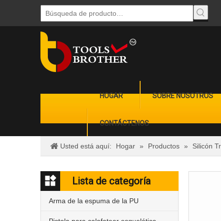
HOGAR
SOBRE NOSOTROS
CONTÁCTENOS
Usted está aquí:
Hogar
»
Productos
»
Silicón 
Lista de categoría
Arma de la espuma de la PU