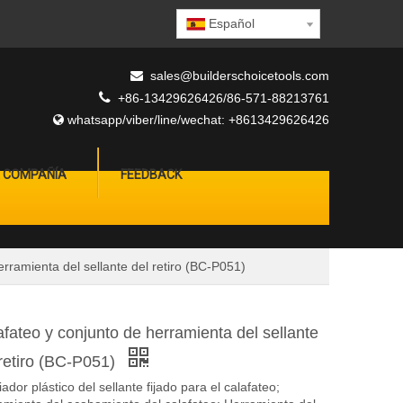
Español
sales@builderschoicetools.com


+86-13429626426/86-571-88213761
whatsapp/viber/line/wechat: +8613429626426

A COMPAÑÍA
FEEDBACK
erramienta del sellante del retiro (BC-P051)
afateo y conjunto de herramienta del sellante
 retiro (BC-P051)
ador plástico del sellante fijado para el calafateo;