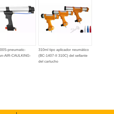
0ml tipo aplicador neumático
el mezclador resistente de la
C-1407-II 310C) del sellante
calidad del mezclador de acero
l cartucho
fácil de utilizar de la pintura,
mezclador profesional para la
pintura, fango, lechada, Fino-
Fijó, enyesa, cementa (BC-2204)