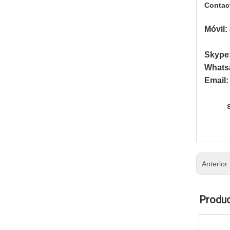
Contact
Móvil:
Skype:
Whats
Email:
sale
Anterior
Produc