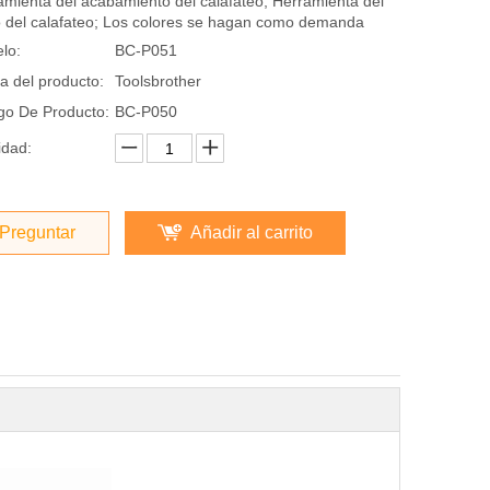
amienta del acabamiento del calafateo; Herramienta del
ro del calafateo; Los colores se hagan como demanda
lo:
BC-P051
a del producto:
Toolsbrother
go De Producto:
BC-P050
idad:
Preguntar
Añadir al carrito