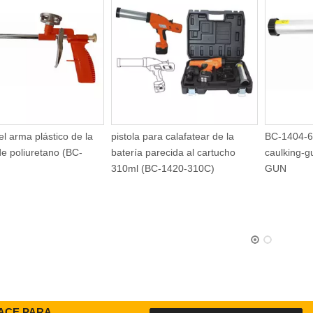
istola para calafatear de la
BC-1404-600S-pneumatic-
31
atería parecida al cartucho
caulking-gun-AIR-CAULKING-
(B
10ml (BC-1420-310C)
GUN
de
FACE PARA