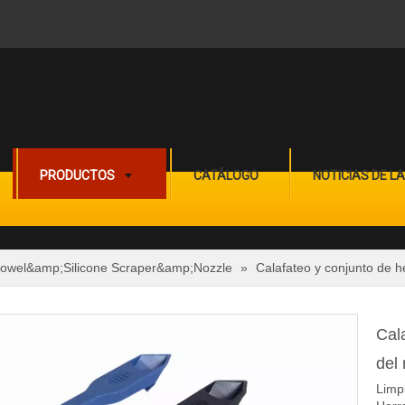
PRODUCTOS
CATÁLOGO
NOTICIAS DE L
Trowel&amp;Silicone Scraper&amp;Nozzle
»
Calafateo y conjunto de h
Cal
del
Limpi