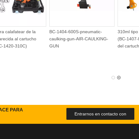
ra calafatear de la
BC-1404-600S-pneumatic-
310ml tipo
arecida al cartucho
caulking-gun-AIR-CAULKING-
(BC-1407-I
C-1420-310C)
GUN
del cartuc
FACE PARA
Entrarnos en contacto con