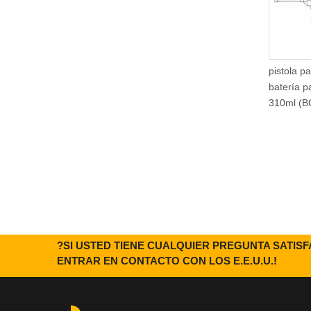
DIY usar el arma plástico de la
pistola pa
espuma de poliuretano (BC-
batería p
1501)
310ml (B
?SI USTED TIENE CUALQUIER PREGUNTA SATIS
ENTRAR EN CONTACTO CON LOS E.E.U.U.!