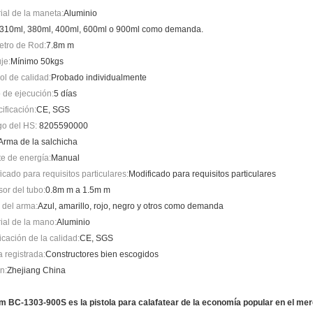
ial de la maneta:
Aluminio
310ml, 380ml, 400ml, 600ml o 900ml como demanda.
tro de Rod:
7.8m m
je:
Mínimo 50kgs
ol de calidad:
Probado individualmente
 de ejecución:
5 días
ificación:
CE, SGS
o del HS:
8205590000
Arma de la salchicha
e de energía:
Manual
icado para requisitos particulares:
Modificado para requisitos particulares
or del tubo:
0.8m m a 1.5m m
 del arma:
Azul, amarillo, rojo, negro y otros como demanda
ial de la mano:
Aluminio
ficación de la calidad:
CE, SGS
 registrada:
Constructores bien escogidos
n:
Zhejiang China
em BC-1303-900S es la pistola para calafatear de la economía popular en el me