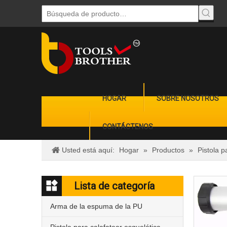
HOGAR
SOBRE NOSOTROS
CONTÁCTENOS
Usted está aquí:
Hogar
»
Productos
»
Pistola p
Lista de categoría
Arma de la espuma de la PU