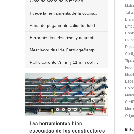
Cinta de acero de la medida
Mater
Talla:
Puede la herramienta de la cocina de la trituradora
Diáme
Arma de pegamento caliente del derretimiento 10W 20W 40W 60W y 80W
Empu
Contr
Herramientas eléctricas y neumáticas del edificio
Plazo
Espec
Mezclador dual de Cartridge&amp;Static
Códig
Tipo:
Palillo caliente 7m m y 11m m del pegamento del derretimiento
Fuent
Modif
Espes
Color
Mater
Certi
Marca
Orige
Las herramientas bien
El it
escogidas de los constructores