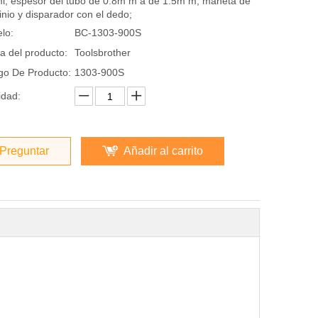
l; espesor del tubo de 0.8m m a de 1.5m m; maneta de
inio y disparador con el dedo;
lo:
BC-1303-900S
a del producto:
Toolsbrother
go De Producto:
1303-900S
idad:
Preguntar
Añadir al carrito