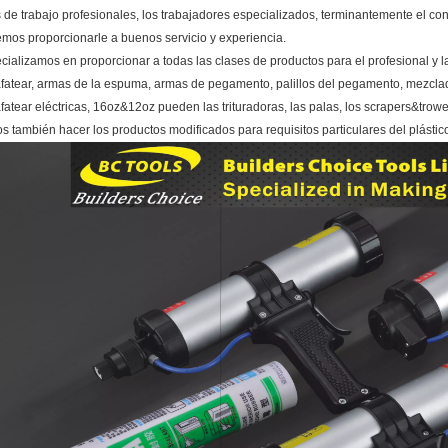
de trabajo profesionales, los trabajadores especializados, terminantemente el con
mos proporcionarle a buenos servicio y experiencia.
ializamos en proporcionar a todas las clases de productos para el profesional y l
fatear, armas de la espuma, armas de pegamento, palillos del pegamento, mezcladore
fatear eléctricas, 16oz&12oz pueden las trituradoras, las palas, los scrapers&trowe
s también hacer los productos modificados para requisitos particulares del plást