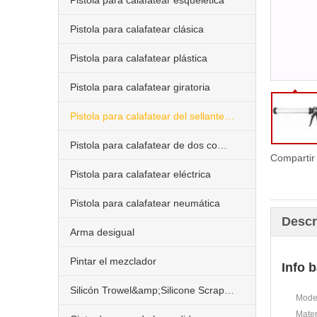
Pistola para calafatear esquelética
Pistola para calafatear clásica
Pistola para calafatear plástica
Pistola para calafatear giratoria
Pistola para calafatear del sellante de la salchicha
Pistola para calafatear de dos componentes
Compartir
Pistola para calafatear eléctrica
Pistola para calafatear neumática
Descr
Arma desigual
Pintar el mezclador
Info 
Silicón Trowel&amp;Silicone Scraper&amp;Nozzle
Model
Mater