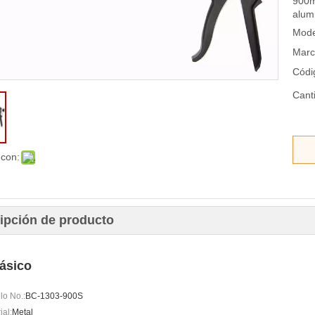
900m
alum
Mode
Marc
Códi
Cant
 con:
ipción de producto
básico
o No.:
BC-1303-900S
ial:
Metal