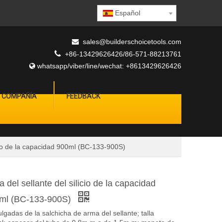
Español
sales@builderschoicetools.com


+86-13429626426/86-571-88213761
whatsapp/viber/line/wechat: +8613429626426

A COMPAÑÍA
FEEDBACK
icio de la capacidad 900ml (BC-133-900S)
 del sellante del silicio de la capacidad
ml (BC-133-900S)
lgadas de la salchicha de arma del sellante; talla