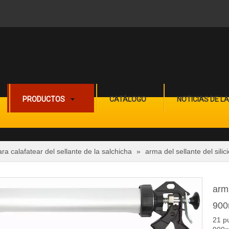
PRODUCTOS
CATÁLOGO
NOTICIAS DE L
ara calafatear del sellante de la salchicha
»
arma del sellante del sil
arma
900
21 pu