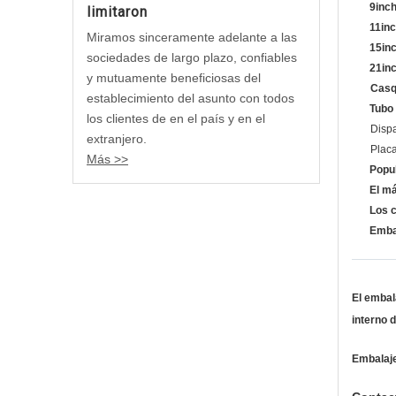
9inch
limitaron
11inc
Miramos sinceramente adelante a las
15inc
sociedades de largo plazo, confiables
21inc
y mutuamente beneficiosas del
Casquill
establecimiento del asunto con todos
Tubo 
los clientes de en el país y en el
Disparad
extranjero.
Placa de
Más >>
Popul
El má
Los 
Emba
El embal
interno 
Embalaje