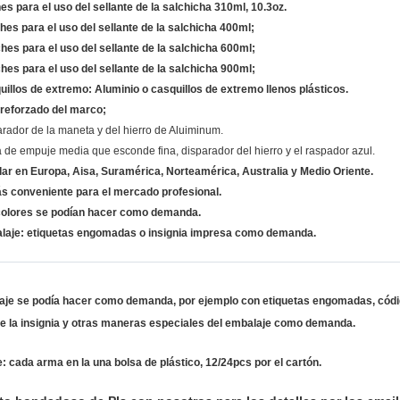
es para el uso del sellante de la salchicha 310ml, 10.3oz.
hes para el uso del sellante de la salchicha 400ml;
hes para el uso del sellante de la salchicha 600ml;
hes para el uso del sellante de la salchicha 900ml;
os de extremo: Aluminio o casquillos de extremo llenos plásticos.
reforzado del marco;
or de la maneta y del hierro de Aluiminum.
 empuje media que esconde fina, disparador del hierro y el raspador azul.
ar en Europa, Aisa, Suramérica, Norteamérica, Australia y Medio Oriente.
s conveniente para el mercado profesional.
colores se podían hacer como demanda.
laje: etiquetas engomadas o insignia impresa como demanda.
aje se podía hacer como demanda, por ejemplo con etiquetas engomadas, código
de la insignia y otras maneras especiales del embalaje como demanda.
: cada arma en la una bolsa de plástico, 12/24pcs por el cartón.