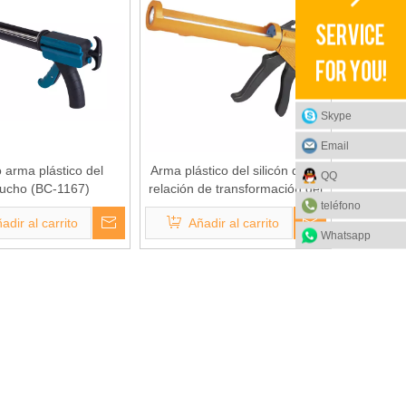
Skype
Email
 arma plástico del
Arma plástico del silicón de la
QQ
tucho (BC-1167)
relación de transformación del
teléfono
empuje del 10:1 (BC-1169)
adir al carrito
Añadir al carrito
Whatsapp