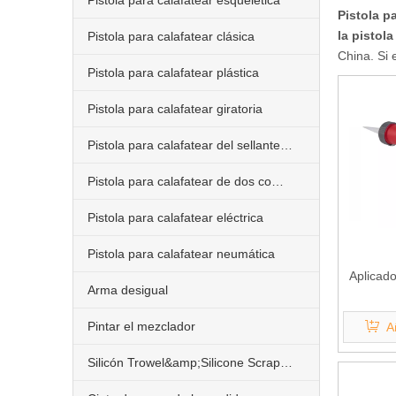
Pistola para calafatear esquelética
Pistola p
la pistol
Pistola para calafatear clásica
China. Si
Pistola para calafatear plástica
Pistola para calafatear giratoria
Pistola para calafatear del sellante de la salchicha
Pistola para calafatear de dos componentes
Pistola para calafatear eléctrica
Pistola para calafatear neumática
Aplicado
Arma desigual
Pintar el mezclador
A
Silicón Trowel&amp;Silicone Scraper&amp;Nozzle