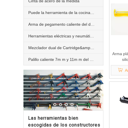
Cinta de acero de la medida
Puede la herramienta de la cocina de la trituradora
Arma de pegamento caliente del derretimiento 10W 20W 40W 60W y 80W
Herramientas eléctricas y neumáticas del edificio
Mezclador dual de Cartridge&amp;Static
Arma plá
Palillo caliente 7m m y 11m m del pegamento del derretimiento
sil
A
Las herramientas bien
escogidas de los constructores