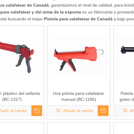
ara calafatear de Canadá
, garantizamos el nivel de calidad, para brin
a para calafatear y del arma de la espuma
es un fabricante y proveed
 está buscando el mejor
Pistola para calafatear de Canadá
a bajo prec
r plástico del sellante
Una pistola para calafatear
Pistola
(BC-1317)
manual (BC-1185)
goteo d
ñadir al carrito
Añadir al carrito
Añ