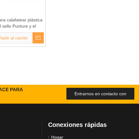
ara calafatear plástica
l sello Punture y el
 del canalón (BC-1230)
ñadir al carrito
FACE PARA
Entrarnos en contacto con
Conexiones rápidas
Hogar