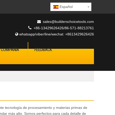
Español
sales@builderschoicetools.com


+86-13429626426/86-571-88213761
whatsapp/viber/line/wechat: +8613429626426

A COMPAÑÍA
FEEDBACK
nte tecnología de procesamiento y materias primas de
ndar más alto. Somos perfectos para cada detalle de