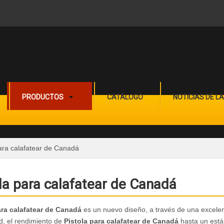
PRODUCTOS
CATÁLOGO
NOTICIAS DE L
para calafatear de Canadá
la para calafatear de Canadá
ara calafatear de Canadá
es un nuevo diseño, a través de una excele
ad, el rendimiento de
Pistola para calafatear de Canadá
hasta un está