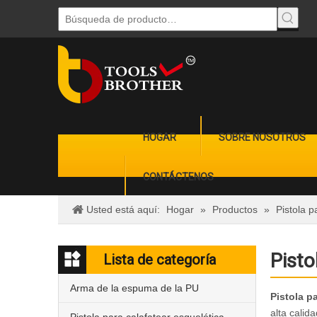
HOGAR
SOBRE NOSOTROS
CONTÁCTENOS
Usted está aquí:
Hogar
»
Productos
»
Pistola 
Pisto
Lista de categoría
Arma de la espuma de la PU
Pistola p
alta calid