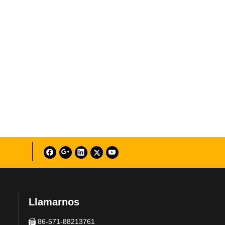
Llamarnos
86-571-88213761
